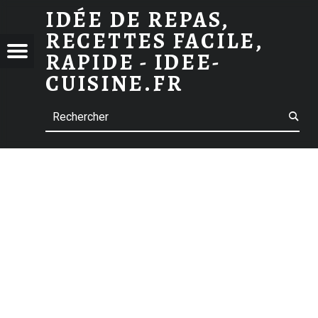
ARCHIVES DES CURRY
IDÉE DE REPAS,
RECETTES FACILE,
 DE
Menu
RAPIDE - IDEE-
S,
CUISINE.FR
TTES
Search
E,
E -
-
INE.FR