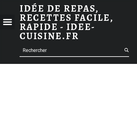
IDÉE DE REPAS,
ARCHIVES DES FILET DE BAR
RECETTES FACILE,
 DE
Menu
RAPIDE - IDEE-
S,
CUISINE.FR
TTES
Search
E,
E -
-
INE.FR