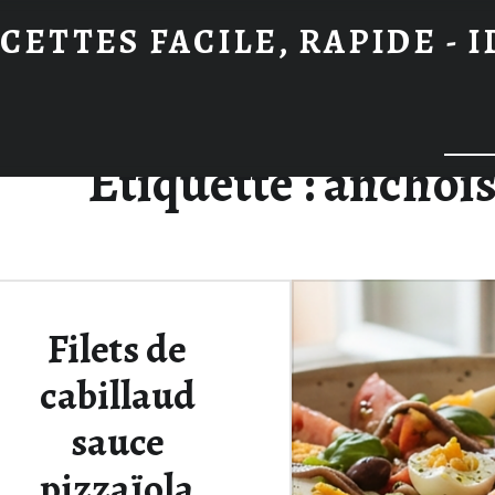
CETTES FACILE, RAPIDE - 
Searc
Étiquette :
anchoi
Filets de
cabillaud
sauce
pizzaïola