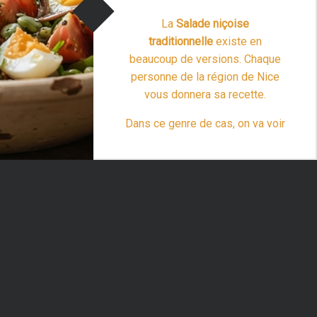
La
Salade niçoise
traditionnelle
existe en
beaucoup de versions. Chaque
personne de la région de Nice
vous donnera sa recette.
Dans ce genre de cas, on va voir
le livre d’Escoffier. Pas de
chance, c’est une exception car
“Salade niçoise : la tradi
c’est une …
Lire la suite >