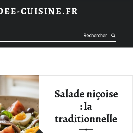
IDEE-CUISINE.FR
h
s
Salade niçoise
: la
traditionnelle