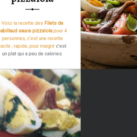
Voici la recette des
Filets de
cabillaud sauce pizzaïola
pour 4
personnes, c’est une recette
facile , rapide,
pour maigrir
c’est
un plat qui a peu de calories.
temps de préparation de 20
minutes et 20 minutes de
cuisson.
INGRÉDIENTS
“Filets de cabillaud sauce pizzaïola”
…
Lire la suite >