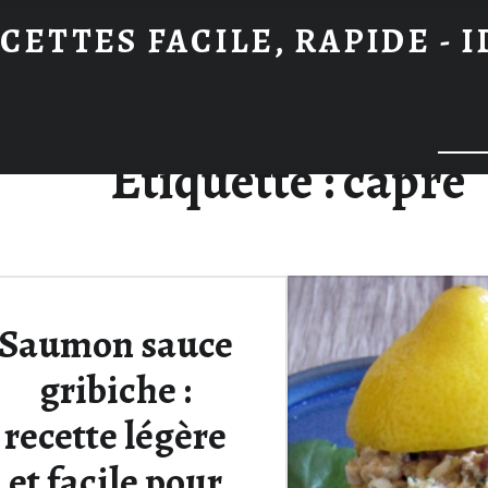
CETTES FACILE, RAPIDE - 
Searc
Étiquette :
capre
Saumon sauce
gribiche :
recette légère
et facile pour