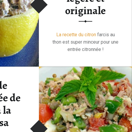
originale
La recette du
citron
farcis au
thon est super minceur pour une
entrée citronnée !
Généralement je fais ce genre
de recette au moins pour 2
personnes, cela peut faire une
de
entrée qui se marie très bien
“Citron farci au thon : une entrée fraîche, légère et origi
avec un plat …
Lire la suite >
ée de
 la
sa