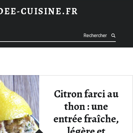
IDEE-CUISINE.FR
h
Citron farci au
thon : une
entrée fraîche,
légère et