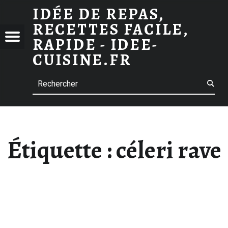
ARCHIVES DES CÉLERI RAVE
IDÉE DE REPAS,
RECETTES FACILE,
 DE
Menu
RAPIDE - IDEE-
S,
CUISINE.FR
TTES
Search
E,
E -
-
INE.FR
Étiquette :
céleri rave