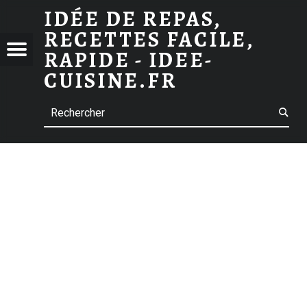
ARCHIVES DES COURGE
IDÉE DE REPAS,
RECETTES FACILE,
 DE
Menu
RAPIDE - IDEE-
S,
CUISINE.FR
TTES
Search
E,
E -
-
INE.FR