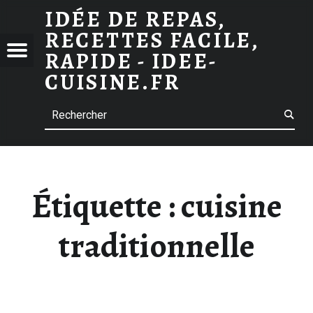
ARCHIVES DES CUISINE TRADITIONNELLE
IDÉE DE REPAS,
RECETTES FACILE,
 TRADITIONNELLE
 DE
Menu
RAPIDE - IDEE-
S,
CUISINE.FR
TTES
Search
E,
E -
-
INE.FR
Étiquette :
cuisine
traditionnelle