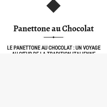
Panettone au Chocolat
LE PANETTONE AU CHOCOLAT : UN VOYAGE
AU CŒUR DE LA TRADITION ITALIENNE
Le panettone au chocolat, ce pain sucré moelleux aux
arômes subtils, est un incontournable des fêtes de fin
d’année en Italie. Ses origines remontent à la Renaissance
“Panettone au Chocolat”
…
Lire la suite >