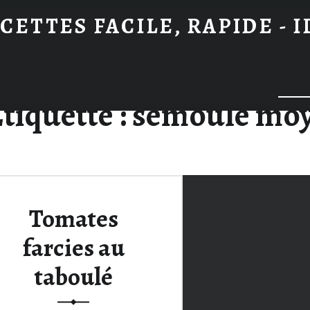
CETTES FACILE, RAPIDE - 
Searc
tiquette :
semoule mo
Tomates
farcies au
taboulé