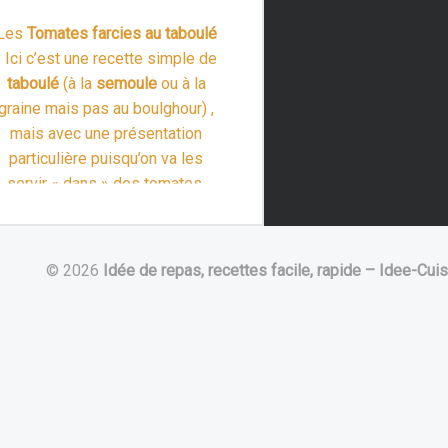
Les
Tomates farcies au taboulé
! Ici c’est une recette simple de
taboulé
(à la
semoule
ou à la
graine mais pas au boulghour) ,
mais avec une présentation
particulière puisqu’on va les
servir « dans » des tomates.
“Tomates farcies au taboulé”
D’ailleurs …
Lire la suite >
© 2026
Idée de repas, recettes facile, rapide – Idee-Cuis