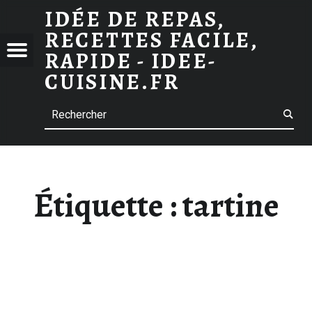
ARCHIVES DES TARTINE
IDÉE DE REPAS,
RECETTES FACILE,
 DE
Menu
RAPIDE - IDEE-
S,
CUISINE.FR
TTES
Search
E,
E -
-
INE.FR
Étiquette :
tartine