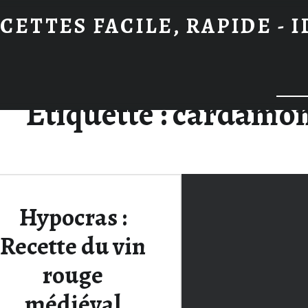
CETTES FACILE, RAPIDE - 
Searc
Étiquette :
cardamo
Hypocras :
Recette du vin
rouge
médiéval