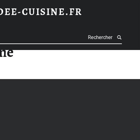
IDEE-CUISINE.FR
h
me