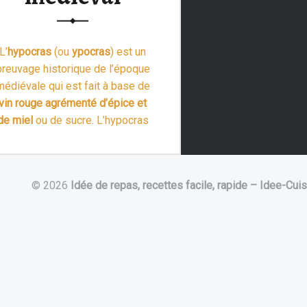
L’
hypocras
(ou
ypocras
) est un
breuvage historique de l’époque
médiévale qui est fait à base de
vin rouge agrémenté d’épice et
de miel
ou de sucre. L’hypocras
médiéval est donc un breuvage
de vin miellé.
“Hypocras : Recette du vin rouge médiéval”
L’
hypocras
est …
Lire la suite >
© 2026
Idée de repas, recettes facile, rapide – Idee-Cuis