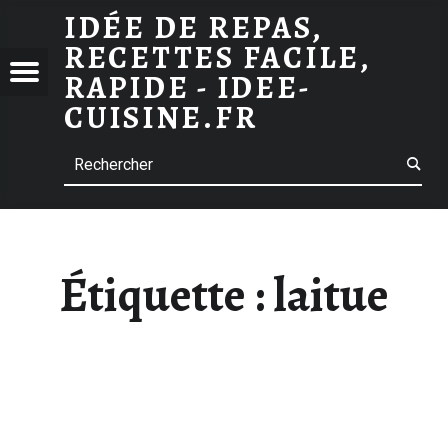
ARCHIVES DES LAITUE
IDÉE DE REPAS,
RECETTES FACILE,
 DE
Menu
RAPIDE - IDEE-
S,
CUISINE.FR
TTES
Search
E,
E -
-
INE.FR
Étiquette :
laitue