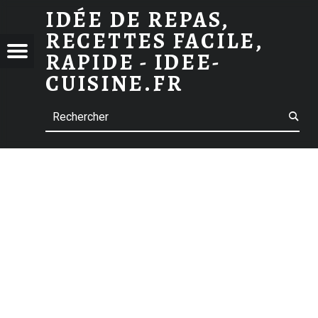
ARCHIVES DES MYRTILLES
IDÉE DE REPAS,
RECETTES FACILE,
ES
 DE
Menu
RAPIDE - IDEE-
S,
CUISINE.FR
TTES
Search
E,
E -
-
INE.FR