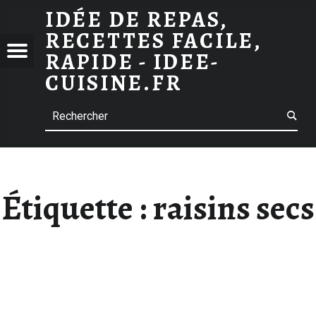
ARCHIVES DES RAISINS SECS
IDÉE DE REPAS,
RECETTES FACILE,
 DE
Menu
RAPIDE - IDEE-
S,
CUISINE.FR
TTES
Search
E,
E -
-
INE.FR
Étiquette :
raisins secs