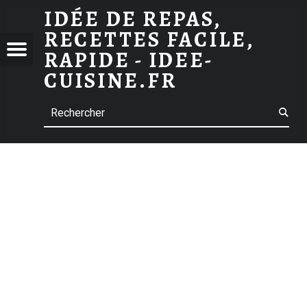
ARCHIVES DES CHOCOLAT BLANC
IDÉE DE REPAS,
RECETTES FACILE,
 DE
Menu
RAPIDE - IDEE-
S,
CUISINE.FR
TTES
Search
E,
E -
-
INE.FR