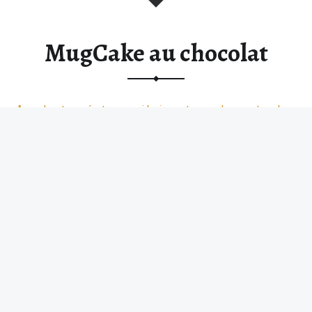
MugCake au chocolat
Avec les températures qui baissent, quand on rentre chez
soi, on a souvent envie d’un
chocolat
chaud, mais pourquoi
ne pas se faire une bonne
recette de MugCake au chocolat
? C’est simple, rapide, ça se fait au micro-ondes et …
Lire
“MugCake au chocolat”
la suite >