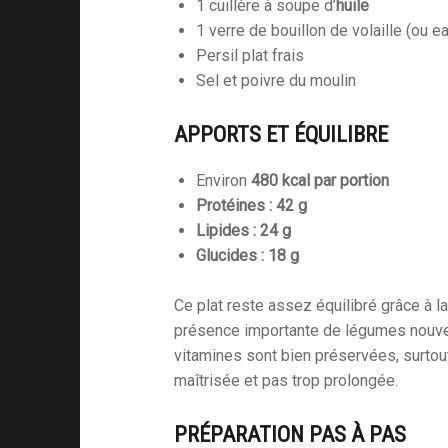
1 cuillère à soupe d’
huile
1 verre de bouillon de volaille (ou e
Persil plat frais
Sel et poivre du moulin
APPORTS ET ÉQUILIBRE
Environ
480 kcal par portion
Protéines : 42 g
Lipides : 24 g
Glucides : 18 g
Ce plat reste assez équilibré grâce à l
présence importante de légumes nouvea
vitamines sont bien préservées, surtou
maîtrisée et pas trop prolongée.
PRÉPARATION PAS À PAS