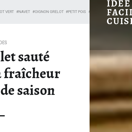
IDÉE
RECETTE POULET SAUTÉ PRINTANIER : LA FRAÎCHEUR DES LÉGUMES DE SAISON
FACI
OT VERT
NAVET
OIGNON GRELOT
PETIT POIS
PETITS POIS CAROTTES
CUIS
DES
let sauté
a fraîcheur
de saison