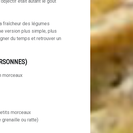
bjectif était autant le goût
: la fraîcheur des légumes
e version plus simple, plus
agner du temps et retrouver un
ERSONNES)
en morceaux
etits morceaux
grenaille ou ratte)