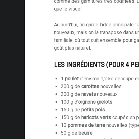
comme des garnitures très codifiées. L’o
que le visuel.
Aujourd’hui, on garde l’idée principale 
nouveaux, mais on la transpose dans un
familiale, où tout cuit ensemble pour g
goût plus naturel.
LES INGRÉDIENTS (POUR 4 P
1
poulet
d’environ 1,2 kg découpé 
200 g de
carottes
nouvelles
200 g de
navets
nouveaux
100 g d’
oignons grelots
150 g de
petits pois
150 g de
haricots verts
coupés en p
10
pommes de terre
nouvelles (type 
50 g de
beurre