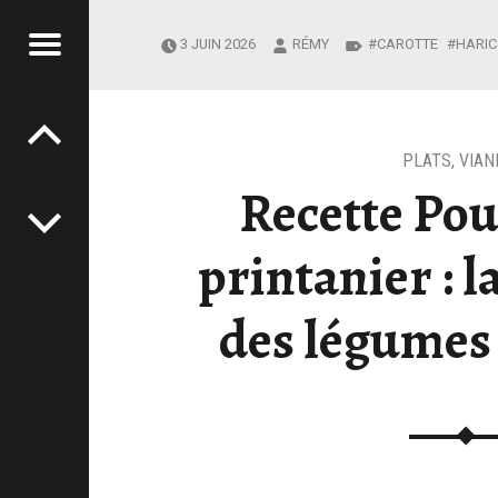
Menu
3 JUIN 2026
RÉMY
CAROTTE
HARIC
Post navigation
E DE
SAISON
AS,
CETTES
PLATS
,
VIAN
Recette Pou
ILE,
IDE -
printanier : l
E-
SINE.FR
des légumes 