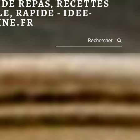
 DE REPAS, RECETTES
LE, RAPIDE - IDEE-
POMME DE TERRE
POULET
INE.FR
Search