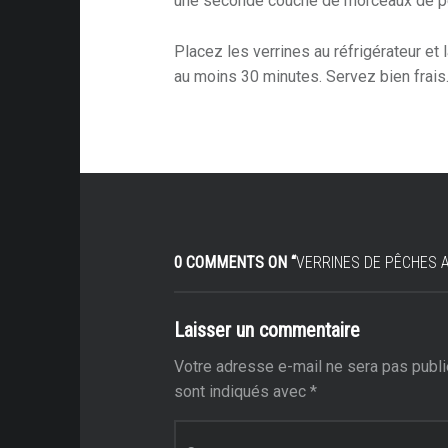
une seconde couche de morceaux de p
Placez les verrines au réfrigérateur et
au moins 30 minutes. Servez bien frais
0 COMMENTS ON “
VERRINES DE PÊCHES 
Laisser un commentaire
Votre adresse e-mail ne sera pas publi
sont indiqués avec
*
Commentaire
*