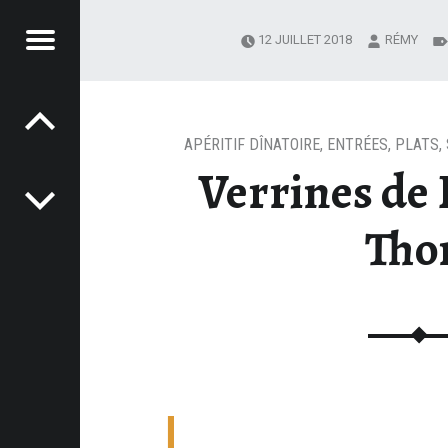
Menu
12 JUILLET 2018
RÉMY
Post navigation
E DE
AS,
CETTES
APÉRITIF DÎNATOIRE
,
ENTRÉES
,
PLATS
,
Verrines de 
ILE,
IDE -
Tho
E-
SINE.FR