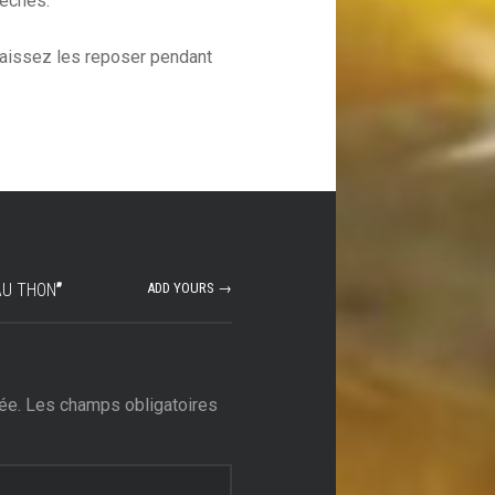
êches.
 laissez les reposer pendant
.
AU THON
”
ADD YOURS →
ée.
Les champs obligatoires