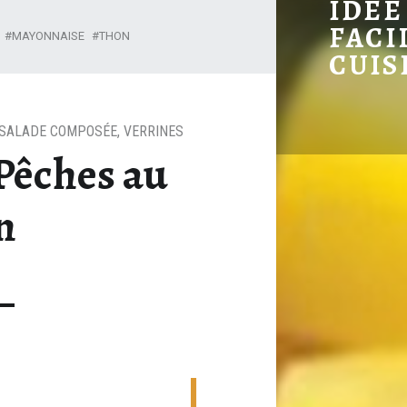
IDÉE
VERRINES DE PÊCHES AU THON
FACI
MAYONNAISE
THON
CUIS
SALADE COMPOSÉE
,
VERRINES
Pêches au
n