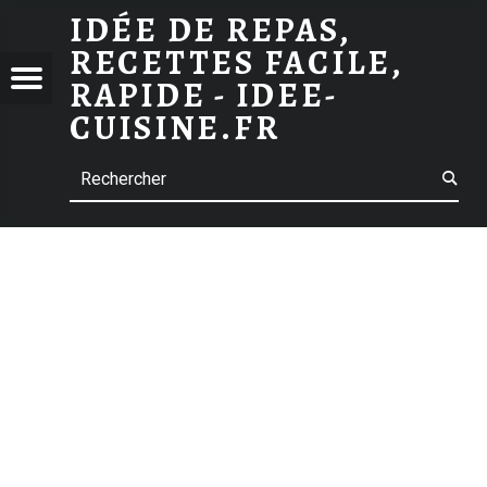
IDÉE DE REPAS,
PÂTES À LA SAUCE CARBONARA : RECETTE ITALIENNE
RECETTES FACILE,
 DE
E
Menu
t navigation
RAPIDE - IDEE-
S,
CUISINE.FR
TTES
Search
E,
E -
-
INE.FR