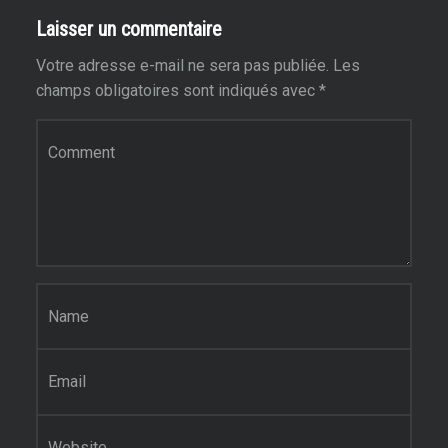
Laisser un commentaire
Votre adresse e-mail ne sera pas publiée.
Les
champs obligatoires sont indiqués avec
*
Commentaire
*
Nom
*
E-mail
*
Site web