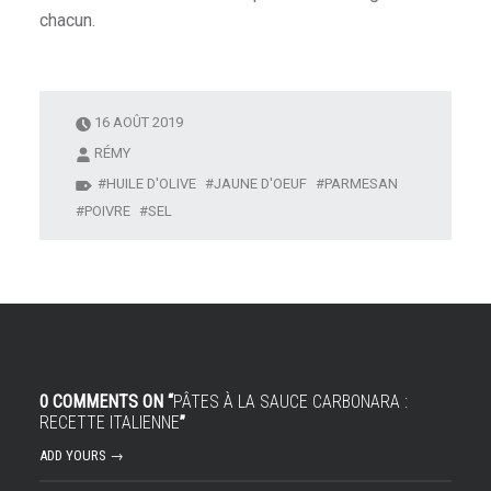
chacun.
16 AOÛT 2019
RÉMY
HUILE D'OLIVE
JAUNE D'OEUF
PARMESAN
POIVRE
SEL
0 COMMENTS ON “
PÂTES À LA SAUCE CARBONARA :
RECETTE ITALIENNE
”
ADD YOURS →