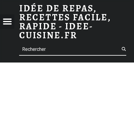
IDÉE DE REPAS,
RECETTE ALOUETTES SANS TÊTE DE MAMIE LULU
RECETTES FACILE,
 DE
Menu
t navigation
RAPIDE - IDEE-
S,
CUISINE.FR
TTES
Search
E,
E -
-
INE.FR