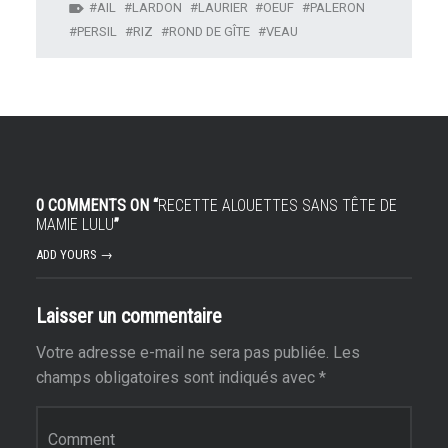
AIL
LARDON
LAURIER
OEUF
PALERON
PERSIL
RIZ
ROND DE GÎTE
VEAU
0 COMMENTS ON “
RECETTE ALOUETTES SANS TÊTE DE
MAMIE LULU
”
ADD YOURS →
Laisser un commentaire
Votre adresse e-mail ne sera pas publiée.
Les
champs obligatoires sont indiqués avec
*
Commentaire
*