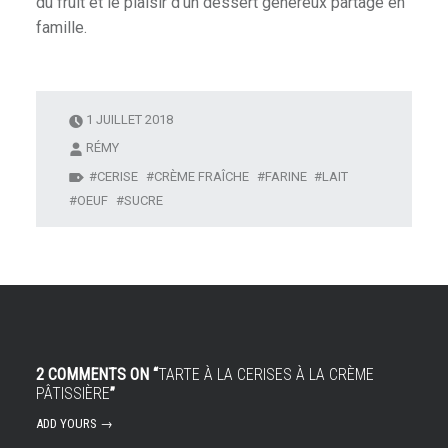
du fruit et le plaisir d’un dessert généreux partagé en
famille.
1 JUILLET 2018
RÉMY
CERISE
CRÈME FRAÎCHE
FARINE
LAIT
OEUF
SUCRE
2 COMMENTS ON “
TARTE À LA CERISES À LA CRÈME
PÂTISSIÈRE
”
ADD YOURS →