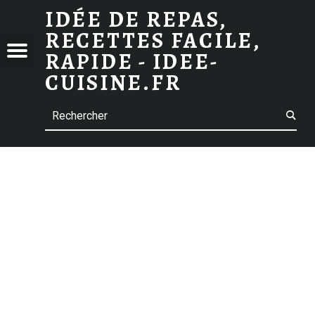
IDÉE DE REPAS,
TARTE À LA CERISES À LA CRÈME PÂTISSIÈRE
RECETTES FACILE,
 DE
SIÈRE
Menu
t navigation
RAPIDE - IDEE-
S,
CUISINE.FR
TTES
Search
E,
E -
-
INE.FR