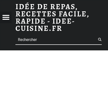
IDÉE DE REPAS,
CACAVELLU : COURONNE DE PÂQUES CORSE
RECETTES FACILE,
 DE
Menu
t navigation
RAPIDE - IDEE-
S,
CUISINE.FR
TTES
Search
E,
E -
-
INE.FR