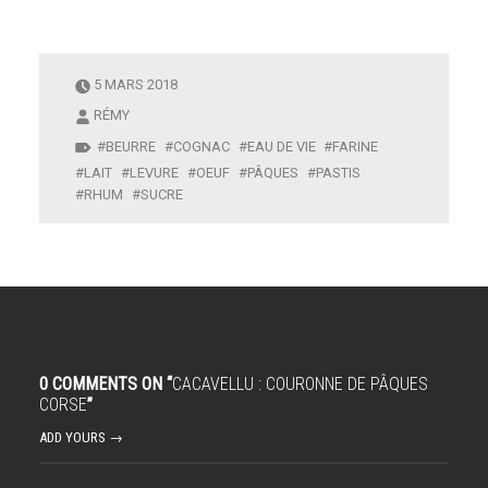
5 MARS 2018
RÉMY
BEURRE
COGNAC
EAU DE VIE
FARINE
LAIT
LEVURE
OEUF
PÂQUES
PASTIS
RHUM
SUCRE
0 COMMENTS ON “
CACAVELLU : COURONNE DE PÂQUES
CORSE
”
ADD YOURS →