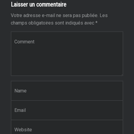
Laisser un commentaire
Votre adresse e-mail ne sera pas publiée.
Les
champs obligatoires sont indiqués avec
*
Commentaire
*
Nom
*
E-mail
*
Site web