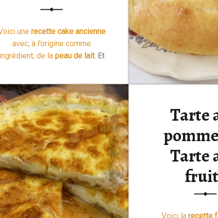
Voici une
recette cake ancienne
avec, à l’origine comme
ingrédient, de la
peau de lait
. Et
bien sûr, comme elle est
ancienne, les proportions sont
données en
volume
!
Tarte 
Nous étions une grande famille
et ce sont, tous les …
Lire la
pomme
“Recette Cake à la peau de lait aux raisins secs de grand-mère”
suite >
Tarte 
frui
Voici la
recette f