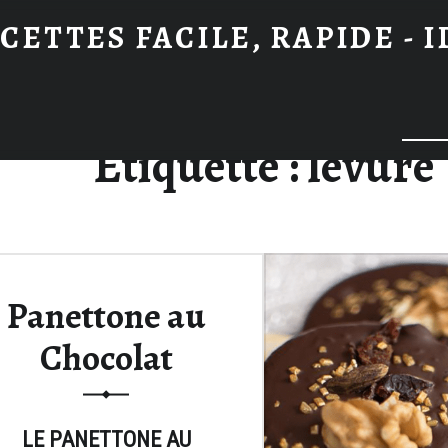
CETTES FACILE, RAPIDE - 
Searc
Étiquette :
levure
Panettone au
Chocolat
LE PANETTONE AU