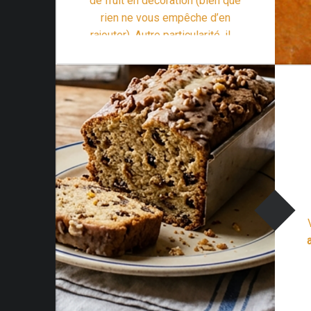
de fruit en décoration (bien que
rien ne vous empêche d’en
rajouter). Autre particularité, il …
“Recette Baba au rhum rapide et facile”
Lire la suite >