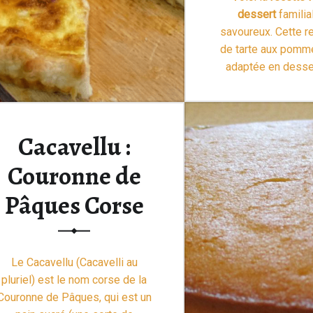
dessert
familial
savoureux. Cette re
de tarte aux pomme
adaptée en desser
saison en faisant
fruits frais
de la 
cerises, framboises
Cacavellu :
printemps, pêche 
“Tarte aux pommes ou
>
Couronne de
Pâques Corse
Le Cacavellu (Cacavelli au
pluriel) est le nom corse de la
Couronne de Pâques, qui est un