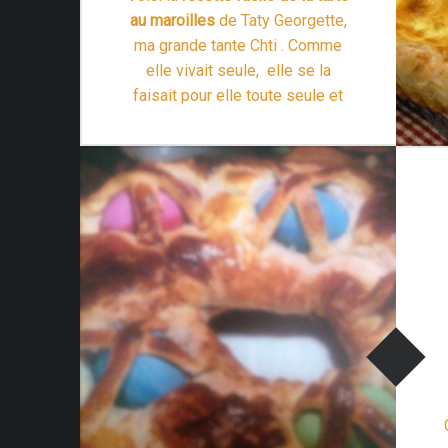
au maroilles
de Taty Georgette,
ma grande tante Chti . Comme
elle vivait seule, elle se la
faisait pour elle toute seule et
en mangeait tout au long d’un
week-end. Attention, cette tarte
“Tarte au Maroilles ou Goyère de Valenciennes”
…
Lire la suite >