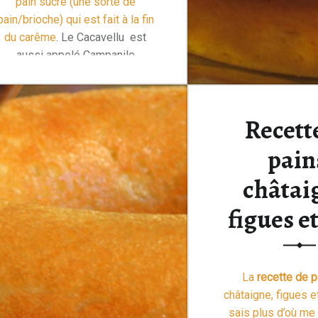
pain sucré (une sorte de
pain/brioche) qui est fait à l
a fin
du carême
. Le Cacavellu est
aussi appelé Campanile
“Cacavellu : Couronne de Pâques Corse”
(clocher) …
Lire la suite >
Recett
pain
châtai
figues e
La
recette de p
châtaigne, figues e
sais plus d’où me 