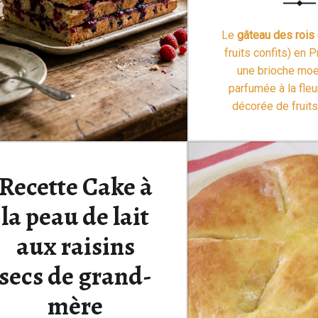
Le
gâteau des rois
fruits confits) en 
une brioche moe
parfumée à la fleu
décorée de fruits
d’une couronne en 
tradition gourmand
chaque année le 6 
Recette Cake à
sera …
Lire la
la peau de lait
aux raisins
secs de grand-
mère