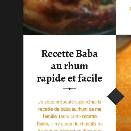
Recette Baba
au rhum
rapide et facile
Je vous présente aujourd’hui la
recette de baba au rhum de ma
famille
. Dans cette
recette
facile,
il n’y a pas de chantilly ou