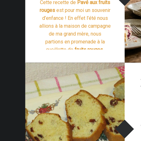
Cette recette de
Pavé aux fruits
rouges
est pour moi un souvenir
d’enfance ! En effet l’été nous
allions à la maison de campagne
de ma grand mère, nous
partions en promenade à la
cueillette de
fruits rouges
.
“Recette du Pavé aux fruits rouges”
C’était …
Lire la suite >