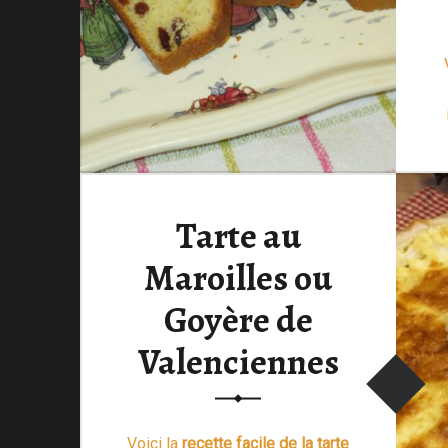
Tarte au
Maroilles ou
Goyère de
Valenciennes
Voici la
recette facile de la tarte