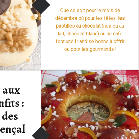
Que ce soit pour le mois de
décembre où pour les fêtes,
les
pastilles au chocolat
(noir ou au
lait, chocolat blanc) ou au café
font une friandise bonne à offrir
ou pour les gourmands !
Voici, des
recettes de
…
Lire la
“Pastilles au chocolat ou au café”
suite >
 aux
fits :
 des
vençal