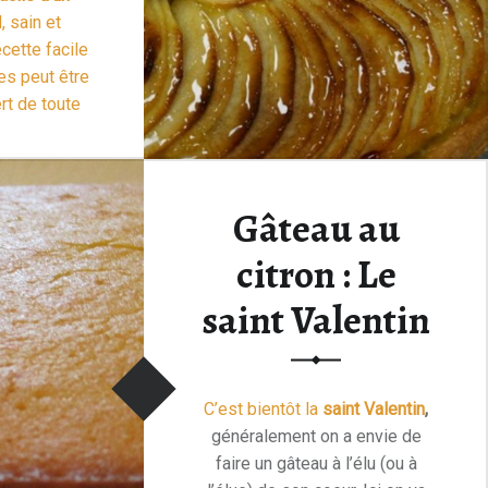
, sain et
cette facile
s peut être
t de toute
 varier
les
garniture:
, abricots au
Gâteau au
…
Lire la suite
 Tarte aux fruits”
citron : Le
saint Valentin
C’est bientôt la
saint Valentin
,
généralement on a envie de
faire un gâteau à l’élu (ou à