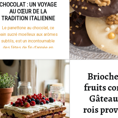
CHOCOLAT : UN VOYAGE
AU CŒUR DE LA
TRADITION ITALIENNE
Le panettone au chocolat, ce
pain sucré moelleux aux arômes
subtils, est un incontournable
des fêtes de fin d’année en
Italie. Ses origines remontent à
“Panettone au Chocolat”
la Renaissance …
Lire la suite >
Brioche
fruits con
Gâteau
rois pro