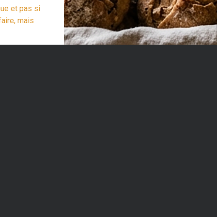
gue et pas si
faire, mais
 bien sympa
…
Lire la suite
 figues et noix”