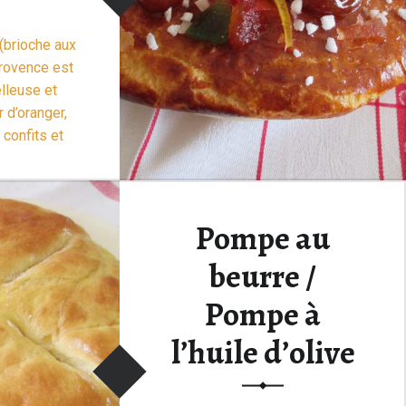
(brioche aux
Provence est
lleuse et
r d’oranger,
 confits et
sucre. Cette
e, célébrée
janvier, qui
“Brioche aux fruits confits : Gâteau des rois provençal”
Pompe au
 suite >
beurre /
Pompe à
l’huile d’olive