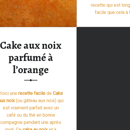
recette qui est lon
facile que cela à 
c’est quand même
(et bon) d’avoir du 
“Recette de pains: châtaigne,
>
Cake aux noix
parfumé à
l’orange
Voici une
recette facile
de
Cake
aux noix
(ou gâteau aux noix) qui
est vraiment parfait avec un
café ou du thé en bonne
compagnie pendant une après
midi. Ce
cake au noix
et à