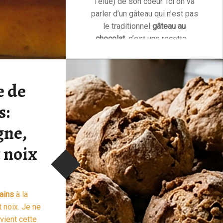
l’élue) de son coeur. Ici on va
parler d’un gâteau qui n’est pas
le traditionnel
gâteau au
chocolat
, c’est une recette …
“Gâteau au citron : Le saint Valentin”
Lire la suite >
e de
s:
gne,
t noix
ains
à la
t noix. Je ne
vient cette