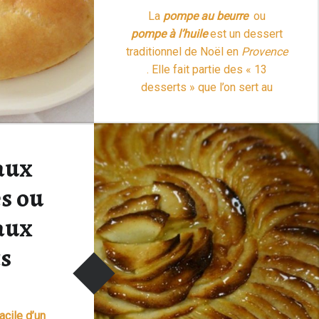
La
pompe au beurre
ou
pompe à l’huile
est un dessert
traditionnel de Noël en
Provence
. Elle fait partie des « 13
desserts » que l’on sert au
repas du réveillon de Noël
(comme les
croquants aux
“Pompe au beurre / Pompe à l’h
amandes
). …
Lire la suite >
aux
s ou
aux
ts
acile d’un