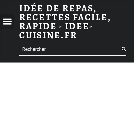
IDÉE DE REPAS,
GRATIN DE PÂTES : RECETTE DU MAC AND CHEESE
RECETTES FACILE,
 DE
Menu
t navigation
RAPIDE - IDEE-
S,
CUISINE.FR
TTES
Search
E,
E -
-
INE.FR