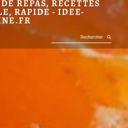
RICOTS
 DE REPAS, RECETTES
LE, RAPIDE - IDEE-
INE.FR
Search