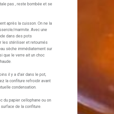
étale pas , reste bombée et se
nt après la cuisson. On ne la
asserole/marmite. Avec une
aude dans des pots
les stériliser et retournés
l’eau sèche immédiatement sur
i que le verre ait un choc
chaude.
ins il y a d’air dans le pot,
z la confiture refroidir avant
ntuelle condensation.
ec du papier cellophane ou on
 surface de la confiture.