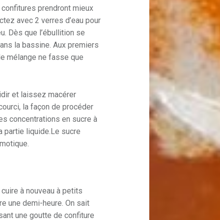
s confitures prendront mieux
ctez avec 2 verres d’eau pour
u. Dès que l’ébullition se
dans la bassine. Aux premiers
 le mélange ne fasse que
.
idir et laissez macérer
courci, la façon de procéder
 les concentrations en sucre à
la partie liquide.Le sucre
smotique.
 cuire à nouveau à petits
re une demi-heure. On sait
rsant une goutte de confiture