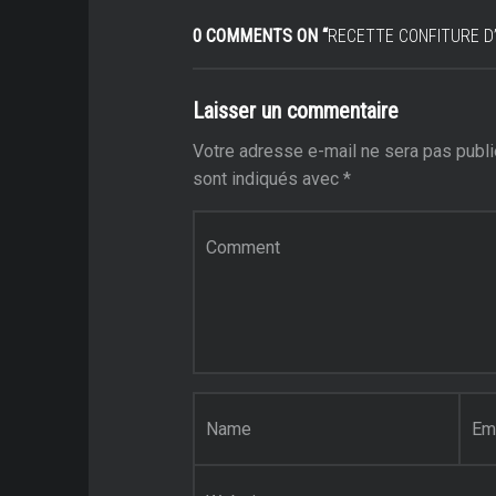
0 COMMENTS ON “
RECETTE CONFITURE D
Laisser un commentaire
Votre adresse e-mail ne sera pas publi
sont indiqués avec
*
Commentaire
*
Nom
*
E-mail
*
Site web