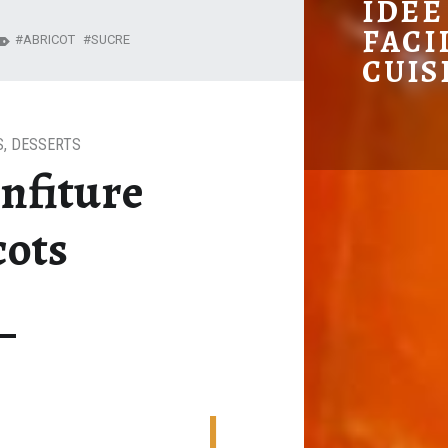
RECETTE CONFITURE D'AB
IDÉE
FACI
ABRICOT
SUCRE
CUIS
S
,
DESSERTS
nfiture
cots